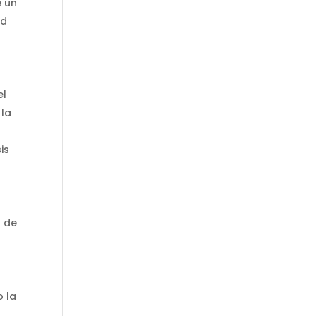
e un
ad
el
 la
is
s de
o la