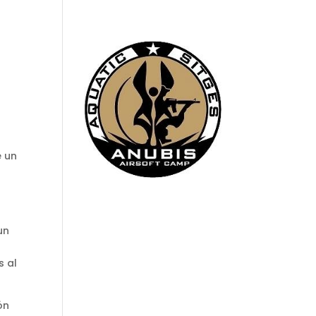
e un
un
s al
ón