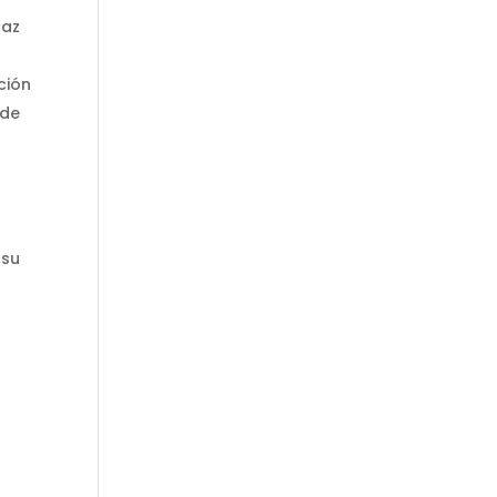
caz
ción
 de
 su